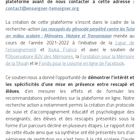
plateforme
avant de nous contacter à cette adresse
:
contact@enseigner-temoigner.org
La création de cette plateforme s’inscrit dans le cadre de la
recherche-action
Les rescapés du génocide perpétré contre les Tutsi
an milieu scolaire : Mémoires, Histoire et Transmission
menée au
cours de l’année 2021-2022 à l’initiative de la
Ligue de
l’enseignement
et
Ibuka France
et avec le soutien de
l’
Observatoire B2V des Mémoires
, la
Fondation pour la Mémoire
de la Shoah
et le
Fonds pour le civisme en ligne de Facebook
.
Ce soutien nous a donné l’opportunité de
démontrer l’intérêt et
les spécificités d’une mise en présence entre rescapé et
élèves
, d’en mesurer les effets et de formuler les
recommandations présentées sur la plateforme en ligne. Notre
recherche action a notamment permis la création d’un protocole
de suivi et d’accompagnement éducatif et psychologique des
enseignants, des élèves et des rescapés présentés sous la
forme d’un parcours décliné en plusieurs étapes. Le rapport écrit
de cette étude ainsi que sa synthèse ont été présentés lors d’un
séminaire de restitution qui s’est tenu à la cité scolaire Claude