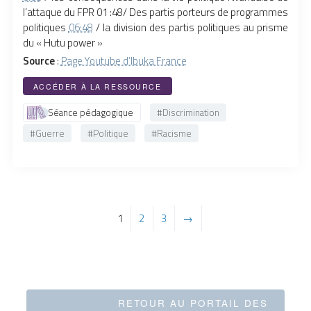
l’attaque du FPR 01 :48/ Des partis porteurs de programmes
politiques
06:48
/ la division des partis politiques au prisme
du « Hutu power »
Source
:
Page Youtube d’Ibuka France
ACCÉDER À LA RESSOURCE
Séance pédagogique
#Discrimination
#Guerre
#Politique
#Racisme
1
2
3
→
RETOUR AU PORTAIL DES