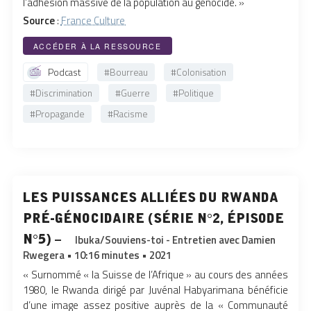
l’adhésion massive de la population au génocide. »
Source
:
France Culture
ACCÉDER À LA RESSOURCE
Podcast
#Bourreau
#Colonisation
#Discrimination
#Guerre
#Politique
#Propagande
#Racisme
les puissances alliées du rwanda
pré-génocidaire (série n°2, épisode
n°5) –
Ibuka/Souviens-toi - Entretien avec Damien
Rwegera • 10:16 minutes • 2021
« Surnommé « la Suisse de l’Afrique » au cours des années
1980, le Rwanda dirigé par Juvénal Habyarimana bénéficie
d’une image assez positive auprès de la « Communauté